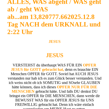
ALLES, WAS abgeht / WAS geht
ab / geht WAS
ab...am 13,820777.662025.12.8
Tag NACH dem URKNALL und
2:22 Uhr
JESUS
JESUS
VERSTEHST du überhaupt WAS FÜR EIN
OPFER
JESUS für GOTT gebracht hat,
denn es brauchte EIN
Menschen OPFER für GOTT. Soviel hat AUCH JESUS
verstanden nur hab ich es zum Glück besser verstanden. Und
ich weiss nicht ob ich SOMUTIG und SOsehr GLAUBEN
hätte können, dass ich dieses
OPFER NUR FÜR DIE
MENSCHEN
gebracht hätte. Und falls DU denkst DU
bringst ein OPFER für DIE MENSCHEN, dann werde dir
BEWUSST WAS für ein OPFER JESUS für UNS
FREIWILLIG gebracht hat. Denn ich wäre einfach
weggelaufen um MEINE Haut zu retten.