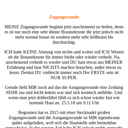
Zugangswunde
MEINE Zugangswunde beginnt jetzt anscheinend zu heilen, denn
es ist nur noch eine sehr dünne Braunekruste die jetzt jedoch nicht
mehr normal braun ist sondern mehr sehr hellbraun bis
durchsichtig.
ICH hatte KEINE Ahnung von nichts und woher soll ICH Wissen
ob die Braunekruste für immer bleibt oder wieder verheilt. Na,
anscheinend verheilt es wieder und DU hast etwas aus MEINER
Erfahrung und hast NICHTS machen brauchen, außer etwas zu
lesen. Denkst DU vielleicht immer noch Der ERSTE sein ist
NUR SUPER.
Gerade fiehl MIR noch auf das die Ausgangswunde eine Zeitlang
SEHR rau und leicht ledern war und sich komisch anfühlte. Und
wenn man jetzt drüberfährt fühlt es sich schon wieder fast wie
normale Haut an. 25.5.18 um 9.11 Uhr
Begonnen hat es 2015 mit einer Stecknadel großen
Zugangswunde und die Ausgangswunde ist MIR irgendwann
später aufgefallen, weil sich die Hautstelle sehr bemerkbar
gemacht hat. In der ganzen Zeit habe ICH jedoch nichts gemacht,