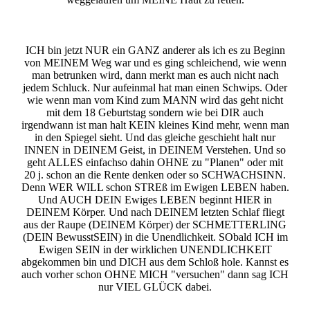
ICH bin jetzt NUR ein GANZ anderer als ich es zu Beginn
von MEINEM Weg war und es ging schleichend, wie wenn
man betrunken wird, dann merkt man es auch nicht nach
jedem Schluck. Nur aufeinmal hat man einen Schwips. Oder
wie wenn man vom Kind zum MANN wird das geht nicht
mit dem 18 Geburtstag sondern wie bei DIR auch
irgendwann ist man halt KEIN kleines Kind mehr, wenn man
in den Spiegel sieht. Und das gleiche geschieht halt nur
INNEN in DEINEM Geist, in DEINEM Verstehen. Und so
geht ALLES einfachso dahin OHNE zu "Planen" oder mit
20 j. schon an die Rente denken oder so SCHWACHSINN.
Denn WER WILL schon STREß im Ewigen LEBEN haben.
Und AUCH DEIN Ewiges LEBEN beginnt HIER in
DEINEM Körper. Und nach DEINEM letzten Schlaf fliegt
aus der Raupe (DEINEM Körper) der SCHMETTERLING
(DEIN BewusstSEIN) in die Unendlichkeit. SObald ICH im
Ewigen SEIN in der wirklichen UNENDLICHKEIT
abgekommen bin und DICH aus dem Schloß hole. Kannst es
auch vorher schon OHNE MICH "versuchen" dann sag ICH
nur VIEL GLÜCK dabei.