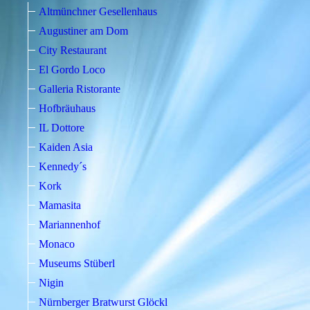
Altmünchner Gesellenhaus
Augustiner am Dom
City Restaurant
El Gordo Loco
Galleria Ristorante
Hofbräuhaus
IL Dottore
Kaiden Asia
Kennedy´s
Kork
Mamasita
Mariannenhof
Monaco
Museums Stüberl
Nigin
Nürnberger Bratwurst Glöckl