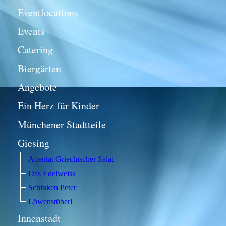
Eventlocations
Events
Catering
Biergärten
Angebote
Ein Herz für Kinder
Münchener Stadtteile
Giesing
Attentat Griechischer Salat
Das Edelweiss
Schinken Peter
Löwenstüberl
Innenstadt