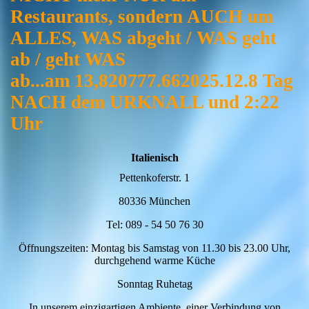
Restaurants, sondern AUCH um
ALLES, WAS abgeht / WAS geht
ab / geht WAS
ab...am 13,820777.662025.12.8 Tag
NACH dem URKNALL und 2:22
Uhr
Italienisch
Pettenkoferstr. 1
80336 München
Tel: 089 - 54 50 76 30
Öffnungszeiten: Montag bis Samstag von 11.30 bis 23.00 Uhr,
durchgehend warme Küche
Sonntag Ruhetag
In unserem einzigartigen Ambiente, einer Verbindung von