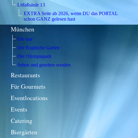
Litfaßsäule 13
EXTRA Seite ab 2026, wenn DU das PORTAL
schon GANZ gelesen hast
München
Die Isar
Der Englische Garten
Der Olympiapark
Sehen und gesehen werden
Restaurants
Für Gourmets
Eventlocations
Events
Catering
Biergärten