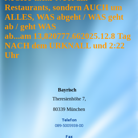
Restaurants, sondern AUCH um
ALLES, WAS abgeht / WAS geht
ab / geht WAS
ab...am 13,820777.662025.12.8 Tag
NACH dem URKNALL und 2:22
Uhr
Bayrisch
Theresienhöhe 7,
80339 München
Telefon
089-5005938-00
Fax