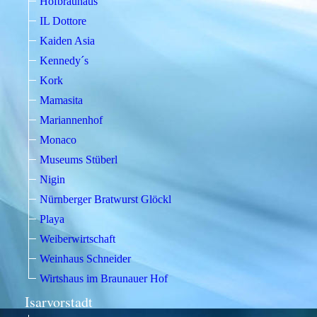
Hofbräuhaus
IL Dottore
Kaiden Asia
Kennedy´s
Kork
Mamasita
Mariannenhof
Monaco
Museums Stüberl
Nigin
Nürnberger Bratwurst Glöckl
Playa
Weiberwirtschaft
Weinhaus Schneider
Wirtshaus im Braunauer Hof
Isarvorstadt