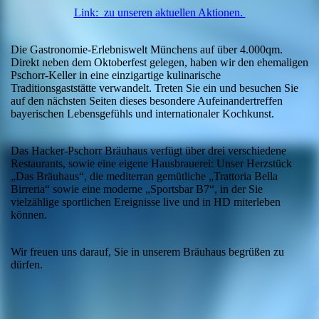
Link: zu unseren aktuellen Aktionen.
Die Gastronomie-Erlebniswelt Münchens auf über 4.000qm.
Direkt neben dem Oktoberfest gelegen, haben wir den ehemaligen
Pschorr-Keller in eine einzigartige kulinarische
Traditionsgaststätte verwandelt. Treten Sie ein und besuchen Sie
auf den nächsten Seiten dieses besondere Aufeinandertreffen
bayerischen Lebensgefühls und internationaler Kochkunst.
Das Hacker-Pschorr Bräuhaus verfügt über drei verschiedene
Restaurants, sowie eine eigene Hausbrauerei: Unser Herzstück
„Das Bräuhaus“, die mediterran gemütliche „Trattoria Bella
Birreria“ sowie eine moderne „Sportsbar B7“, in der Sie
vielzählige sportlichen Ereignisse live und in HD miterleben
können.
Wir freuen uns darauf, Sie in unserem Bräuhaus begrüßen zu
dürfen.