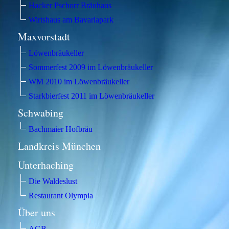
Hacker Pschorr Bräuhaus
Wirtshaus am Bavariapark
Maxvorstadt
Löwenbräukeller
Sommerfest 2009 im Löwenbräukeller
WM 2010 im Löwenbräukeller
Starkbierfest 2011 im Löwenbräukeller
Schwabing
Bachmaier Hofbräu
Landkreis München
Unterhaching
Die Waldeslust
Restaurant Olympia
Über uns
AGB